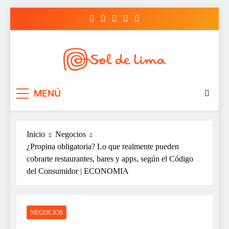
Saltar
al
contenido
Sol de lima
MENÚ
Inicio
Negocios
¿Propina obligatoria? Lo que realmente pueden
cobrarte restaurantes, bares y apps, según el Código
del Consumidor | ECONOMIA
NEGOCIOS