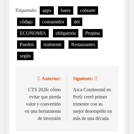
Etiquetado:
apps
bares
cobrarte
código
consumidor
del
ECONOMIA
obligatoria
Propina
Pueden
realmente
Restaurantes
según
Anterior:
Siguiente:
Navegación
de
CTS 2026: cómo
Arca Continental en
evitar que pierda
Perú: cerró primer
entradas
valor y convertirlo
trimestre con su
en una herramienta
mejor desempeño en
de inversión
más de una década