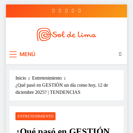
Saltar
al
contenido
Sol de lima
MENÚ
Inicio
Entretenimiento
¿Qué pasó en GESTIÓN un día como hoy, 12 de
diciembre 2025? | TENDENCIAS
ENTRETENIMIENTO
¿Qué pasó en GESTIÓN