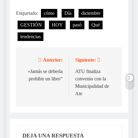
Etiquetado:
cómo
Día
diciembre
GESTIÓN
HOY
pasó
Qué
tendencias
Anterior:
Siguiente:
Navegación
de
«Jamás se debería
ATU finaliza
prohibir un libro”
convenio con la
entradas
Municipalidad de
Ate
DEJA UNA RESPUESTA