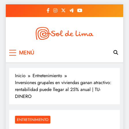
Saltar
al
contenido
Sol de lima
MENÚ
Inicio
Entretenimiento
Inversiones grupales en viviendas ganan atractivo:
rentabilidad puede llegar al 25% anual | TU-
DINERO
ENTRETENIMIENTO