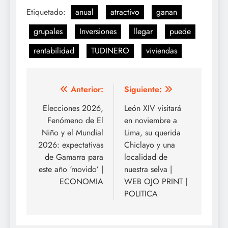
Etiquetado:
anual
atractivo
ganan
grupales
Inversiones
llegar
puede
rentabilidad
TUDINERO
viviendas
Navegación
Anterior:
Siguiente:
de
Elecciones 2026,
León XIV visitará
Fenómeno de El
en noviembre a
entradas
Niño y el Mundial
Lima, su querida
2026: expectativas
Chiclayo y una
de Gamarra para
localidad de
este año ‘movido’ |
nuestra selva |
ECONOMIA
WEB OJO PRINT |
POLITICA