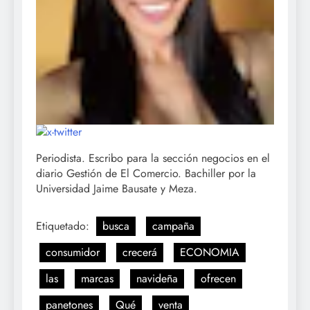
Periodista. Escribo para la sección negocios en el
diario Gestión de El Comercio. Bachiller por la
Universidad Jaime Bausate y Meza.
Etiquetado:
busca
campaña
consumidor
crecerá
ECONOMIA
las
marcas
navideña
ofrecen
panetones
Qué
venta