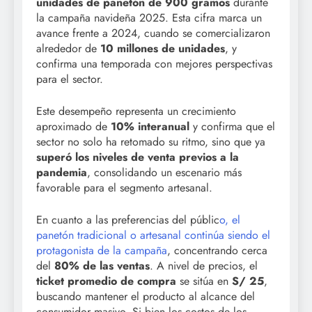
unidades de panetón de 900 gramos
durante
la campaña navideña 2025. Esta cifra marca un
avance frente a 2024, cuando se comercializaron
alrededor de
10 millones de unidades
, y
confirma una temporada con mejores perspectivas
para el sector.
Este desempeño representa un crecimiento
aproximado de
10% interanual
y confirma que el
sector no solo ha retomado su ritmo, sino que ya
superó los niveles de venta previos a la
pandemia
, consolidando un escenario más
favorable para el segmento artesanal.
En cuanto a las preferencias del públic
o, el
panetón tradicional o artesanal continúa siendo el
protagonista de la campaña
, concentrando cerca
del
80% de las ventas
. A nivel de precios, el
ticket promedio de compra
se sitúa en
S/ 25
,
buscando mantener el producto al alcance del
consumidor masivo. Si bien los costos de los