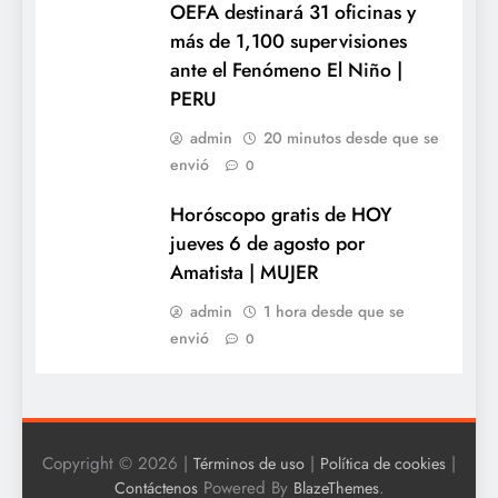
OEFA destinará 31 oficinas y
más de 1,100 supervisiones
ante el Fenómeno El Niño |
PERU
admin
20 minutos desde que se
envió
0
Horóscopo gratis de HOY
jueves 6 de agosto por
Amatista | MUJER
admin
1 hora desde que se
envió
0
Copyright © 2026 |
|
|
Términos de uso
Política de cookies
Powered By
.
Contáctenos
BlazeThemes