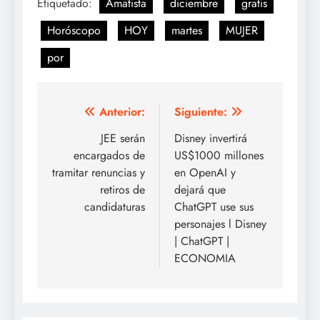
Etiquetado:
Amatista
diciembre
gratis
Horóscopo
HOY
martes
MUJER
por
Navegación
Anterior:
Siguiente:
de
JEE serán
Disney invertirá
encargados de
US$1000 millones
entradas
tramitar renuncias y
en OpenAI y
retiros de
dejará que
candidaturas
ChatGPT use sus
personajes l Disney
| ChatGPT |
ECONOMIA