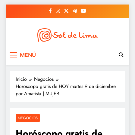
Saltar
al
contenido
Sol de lima
MENÚ
Inicio
Negocios
Horóscopo gratis de HOY martes 9 de diciembre
por Amatista | MUJER
NEGOCIOS
Horóscopo gratis de