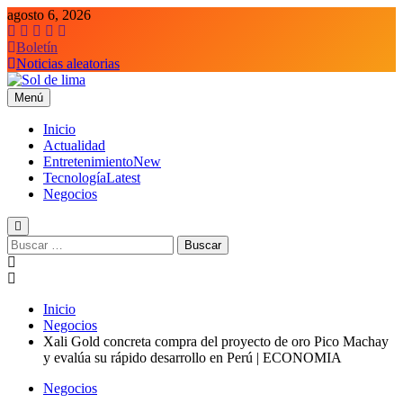
Saltar
agosto 6, 2026
al
contenido
Boletín
Noticias aleatorias
Menú
Sol de lima
Inicio
Actualidad
Entretenimiento
New
Tecnología
Latest
Negocios
Buscar:
Inicio
Negocios
Xali Gold concreta compra del proyecto de oro Pico Machay
y evalúa su rápido desarrollo en Perú | ECONOMIA
Negocios