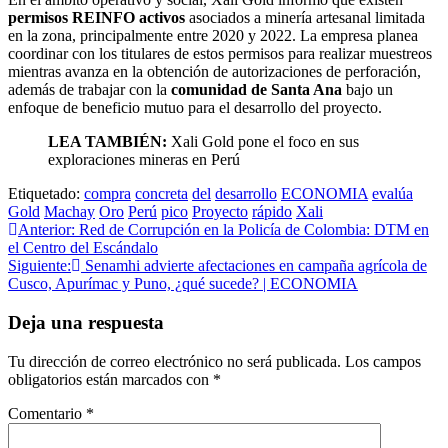
permisos REINFO activos
asociados a minería artesanal limitada
en la zona, principalmente entre 2020 y 2022. La empresa planea
coordinar con los titulares de estos permisos para realizar muestreos
mientras avanza en la obtención de autorizaciones de perforación,
además de trabajar con la
comunidad de Santa Ana
bajo un
enfoque de beneficio mutuo para el desarrollo del proyecto.
LEA TAMBIÉN:
Xali Gold pone el foco en sus
exploraciones mineras en Perú
Etiquetado:
compra
concreta
del
desarrollo
ECONOMIA
evalúa
Gold
Machay
Oro
Perú
pico
Proyecto
rápido
Xali
Navegación
Anterior:
Red de Corrupción en la Policía de Colombia: DTM en
el Centro del Escándalo
de
Siguiente:
Senamhi advierte afectaciones en campaña agrícola de
entradas
Cusco, Apurímac y Puno, ¿qué sucede? | ECONOMIA
Deja una respuesta
Tu dirección de correo electrónico no será publicada.
Los campos
obligatorios están marcados con
*
Comentario
*