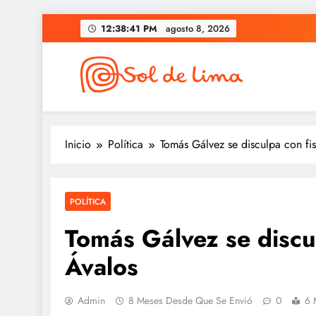
Saltar
12:38:42 PM
agosto 8, 2026
al
contenido
Sol de lima
Inicio
Política
Tomás Gálvez se disculpa con fi
POLÍTICA
Tomás Gálvez se discu
Ávalos
Admin
8 Meses Desde Que Se Envió
0
6 