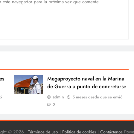
n este navegador para la próxima vez que comente.
es
Megaproyecto naval en la Marina
de Guerra a punto de concretarse
admin
ó
5 meses desde que se envió
0
ight © 2026 |
|
|
Powe
Términos de uso
Política de cookies
Contáctenos