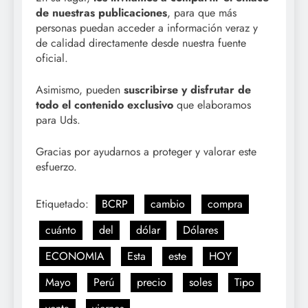
de nuestras publicaciones
, para que más
personas puedan acceder a información veraz y
de calidad directamente desde nuestra fuente
oficial.
Asimismo, pueden
suscribirse y disfrutar de
todo el contenido exclusivo
que elaboramos
para Uds.
Gracias por ayudarnos a proteger y valorar este
esfuerzo.
Etiquetado:
BCRP
cambio
compra
cuánto
del
dólar
Dólares
ECONOMIA
Esta
este
HOY
Mayo
Perú
precio
soles
Tipo