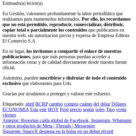
Estimado(a) lector(a)
En Gestión, valoramos profundamente la labor periodística que
realizamos para mantenerlos informados.
Por ello, les recordamos
que no está permitido, reproducir, comercializar, distribuir,
copiar total o parcialmente los contenidos
que publicamos en
nuestra web, sin autorizacion previa y expresa de Empresa Editora
El Comercio S.A.
En su lugar,
los invitamos a compartir el enlace de nuestras
publicaciones
, para que más personas puedan acceder a
información veraz y de calidad directamente desde nuestra fuente
oficial.
Asimismo, pueden
suscribirse y disfrutar de todo el contenido
exclusivo
que elaboramos para Uds.
Gracias por ayudarnos a proteger y valorar este esfuerzo.
Etiquetado:
abril
BCRP
cambio
compra
cuánto
del
dólar
Dólares
ECONOMIA
Esta
este
HOY
Perú
precio
según
soles
Tipo
venta
viernes
Navegación
Anterior:
Reportan caída global de Facebook, Instagram, Whatsapp
y otros productos de Meta | Threads | Messenger
de
Siguiente:
SpaceX despega en la bolsa en un debut récord