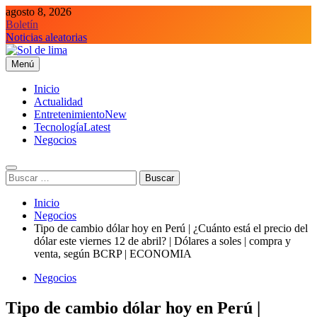
Saltar
agosto 8, 2026
al
Boletín
contenido
Noticias aleatorias
Menú
Sol de lima
Inicio
Actualidad
Entretenimiento
New
Tecnología
Latest
Negocios
Buscar:
Inicio
Negocios
Tipo de cambio dólar hoy en Perú | ¿Cuánto está el precio del
dólar este viernes 12 de abril? | Dólares a soles | compra y
venta, según BCRP | ECONOMIA
Negocios
Tipo de cambio dólar hoy en Perú |