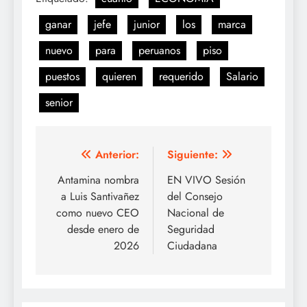
ganar
jefe
junior
los
marca
nuevo
para
peruanos
piso
puestos
quieren
requerido
Salario
senior
Navegación
Anterior:
Siguiente:
de
Antamina nombra
EN VIVO Sesión
a Luis Santivañez
del Consejo
entradas
como nuevo CEO
Nacional de
desde enero de
Seguridad
2026
Ciudadana