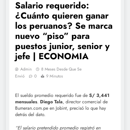
Salario requerido:
¿Cuánto quieren ganar
los peruanos? Se marca
nuevo “piso” para
puestos junior, senior y
jefe | ECONOMIA
Admin
8 Meses Desde Que Se
Envió
0
9 Minutos
El sueldo promedio requerido fue de
S/ 3,441
mensuales
.
Diego Tala
, director comercial de
Bumeran.com.pe en Jobint, precisó lo que hay
detrás del dato.
“El salario pretendido promedio registró en