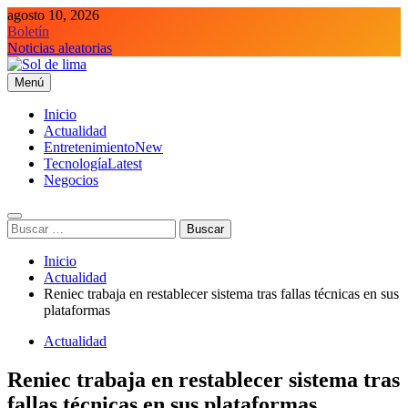
Saltar
agosto 10, 2026
al
Boletín
contenido
Noticias aleatorias
Menú
Sol de lima
Inicio
Actualidad
Entretenimiento
New
Tecnología
Latest
Negocios
Buscar:
Inicio
Actualidad
Reniec trabaja en restablecer sistema tras fallas técnicas en sus
plataformas
Actualidad
Reniec trabaja en restablecer sistema tras
fallas técnicas en sus plataformas