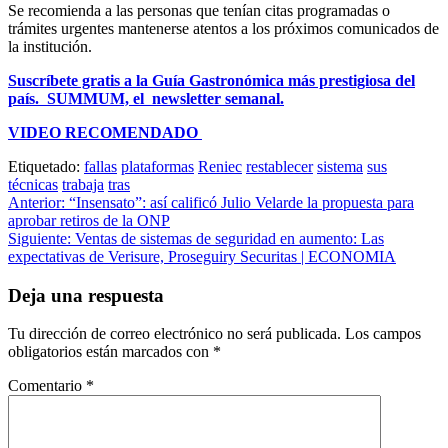
Se recomienda a las personas que tenían citas programadas o
trámites urgentes mantenerse atentos a los próximos comunicados de
la institución.
Suscríbete gratis a la Guía Gastronómica más prestigiosa del
país. SUMMUM, el newsletter semanal.
VIDEO RECOMENDADO
Etiquetado:
fallas
plataformas
Reniec
restablecer
sistema
sus
técnicas
trabaja
tras
Navegación
Anterior:
“Insensato”: así calificó Julio Velarde la propuesta para
aprobar retiros de la ONP
de
Siguiente:
Ventas de sistemas de seguridad en aumento: Las
entradas
expectativas de Verisure, Proseguiry Securitas | ECONOMIA
Deja una respuesta
Tu dirección de correo electrónico no será publicada.
Los campos
obligatorios están marcados con
*
Comentario
*