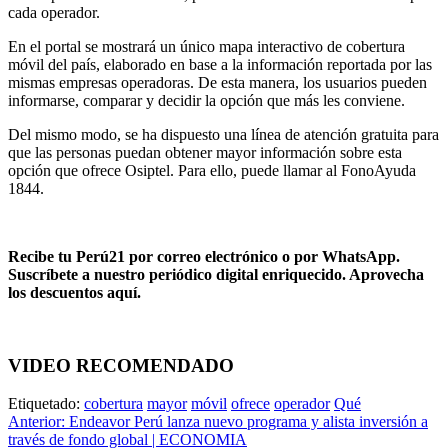
cada operador.
En el portal se mostrará un único mapa interactivo de cobertura
móvil del país, elaborado en base a la información reportada por las
mismas empresas operadoras. De esta manera, los usuarios pueden
informarse, comparar y decidir la opción que más les conviene.
Del mismo modo, se ha dispuesto una línea de atención gratuita para
que las personas puedan obtener mayor información sobre esta
opción que ofrece Osiptel. Para ello, puede llamar al FonoAyuda
1844.
Recibe tu Perú21 por correo electrónico o por WhatsApp.
Suscríbete a nuestro periódico digital enriquecido.
Aprovecha
los descuentos aquí
.
VIDEO RECOMENDADO
Etiquetado:
cobertura
mayor
móvil
ofrece
operador
Qué
Navegación
Anterior:
Endeavor Perú lanza nuevo programa y alista inversión a
través de fondo global | ECONOMIA