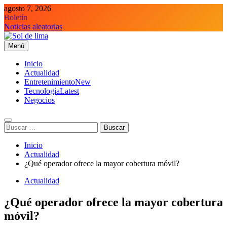
Saltar
agosto 7, 2026
al
Boletín
contenido
Noticias aleatorias
Menú
Sol de lima
Inicio
Actualidad
Entretenimiento
New
Tecnología
Latest
Negocios
Buscar:
Inicio
Actualidad
¿Qué operador ofrece la mayor cobertura móvil?
Actualidad
¿Qué operador ofrece la mayor cobertura
móvil?