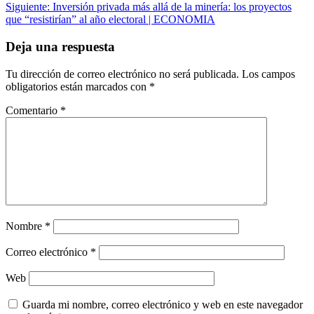
de
Siguiente:
Inversión privada más allá de la minería: los proyectos
entradas
que “resistirían” al año electoral | ECONOMIA
Deja una respuesta
Tu dirección de correo electrónico no será publicada.
Los campos
obligatorios están marcados con
*
Comentario
*
Nombre
*
Correo electrónico
*
Web
Guarda mi nombre, correo electrónico y web en este navegador