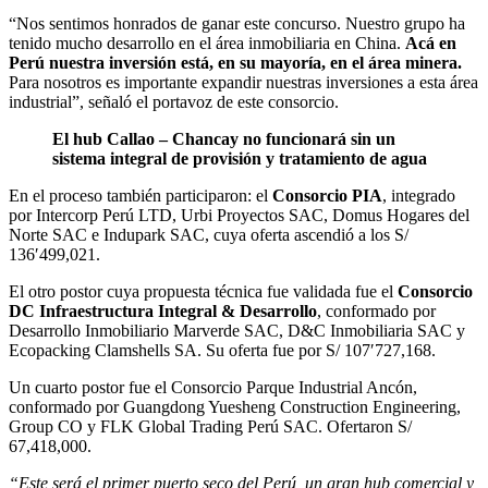
“Nos sentimos honrados de ganar este concurso. Nuestro grupo ha
tenido mucho desarrollo en el área inmobiliaria en China.
Acá en
Perú nuestra inversión está, en su mayoría, en el área minera.
Para nosotros es importante expandir nuestras inversiones a esta área
industrial”, señaló el portavoz de este consorcio.
El hub Callao – Chancay no funcionará sin un
sistema integral de provisión y tratamiento de agua
En el proceso también participaron: el
Consorcio PIA
, integrado
por Intercorp Perú LTD, Urbi Proyectos SAC, Domus Hogares del
Norte SAC e Indupark SAC, cuya oferta ascendió a los S/
136′499,021.
El otro postor cuya propuesta técnica fue validada fue el
Consorcio
DC Infraestructura Integral & Desarrollo
, conformado por
Desarrollo Inmobiliario Marverde SAC, D&C Inmobiliaria SAC y
Ecopacking Clamshells SA. Su oferta fue por S/ 107′727,168.
Un cuarto postor fue el Consorcio Parque Industrial Ancón,
conformado por Guangdong Yuesheng Construction Engineering,
Group CO y FLK Global Trading Perú SAC. Ofertaron S/
67,418,000.
“Este será el primer puerto seco del Perú, un gran hub comercial y