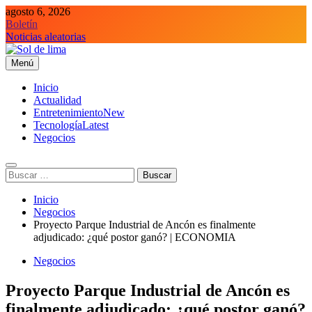
Saltar
agosto 6, 2026
al
Boletín
contenido
Noticias aleatorias
Menú
Sol de lima
Inicio
Actualidad
Entretenimiento
New
Tecnología
Latest
Negocios
Buscar:
Inicio
Negocios
Proyecto Parque Industrial de Ancón es finalmente
adjudicado: ¿qué postor ganó? | ECONOMIA
Negocios
Proyecto Parque Industrial de Ancón es
finalmente adjudicado: ¿qué postor ganó?