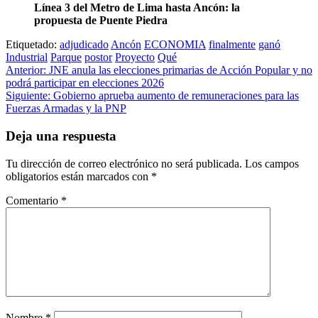
Línea 3 del Metro de Lima hasta Ancón: la
propuesta de Puente Piedra
Etiquetado:
adjudicado
Ancón
ECONOMIA
finalmente
ganó
Industrial
Parque
postor
Proyecto
Qué
Navegación
Anterior:
JNE anula las elecciones primarias de Acción Popular y no
podrá participar en elecciones 2026
de
Siguiente:
Gobierno aprueba aumento de remuneraciones para las
entradas
Fuerzas Armadas y la PNP
Deja una respuesta
Tu dirección de correo electrónico no será publicada.
Los campos
obligatorios están marcados con
*
Comentario
*
Nombre
*