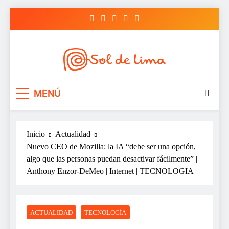
Saltar
al
contenido
Sol de lima
MENÚ
Inicio
Actualidad
Nuevo CEO de Mozilla: la IA “debe ser una opción,
algo que las personas puedan desactivar fácilmente” |
Anthony Enzor-DeMeo | Internet | TECNOLOGIA
ACTUALIDAD
TECNOLOGÍA