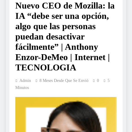
Nuevo CEO de Mozilla: la
IA “debe ser una opción,
algo que las personas
puedan desactivar
fácilmente” | Anthony
Enzor-DeMeo | Internet |
TECNOLOGIA
Admin
8 Meses Desde Que Se Envió
0
5
Minutos