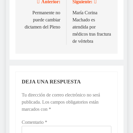
Anterior:
Siguiente:
Navegación
de
Permanente no
María Corina
puede cambiar
Machado es
entradas
dictamen del Pleno
atendida por
médicos tras fractura
de vértebra
DEJA UNA RESPUESTA
Tu dirección de correo electrónico no será
publicada.
Los campos obligatorios están
marcados con
*
Comentario
*