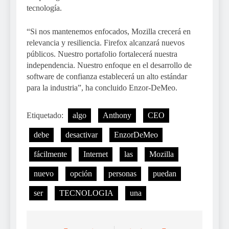
tecnología.
“Si nos mantenemos enfocados, Mozilla crecerá en
relevancia y resiliencia. Firefox alcanzará nuevos
públicos. Nuestro portafolio fortalecerá nuestra
independencia. Nuestro enfoque en el desarrollo de
software de confianza establecerá un alto estándar
para la industria”, ha concluido Enzor-DeMeo.
Etiquetado:
algo
Anthony
CEO
debe
desactivar
EnzorDeMeo
fácilmente
Internet
las
Mozilla
nuevo
opción
personas
puedan
ser
TECNOLOGIA
una