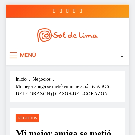
Saltar
al
contenido
Sol de lima
MENÚ
Inicio
Negocios
Mi mejor amiga se metió en mi relación (CASOS
DEL CORAZÓN) | CASOS-DEL-CORAZON
NEGOCIOS
Mi mejor amiga se metió