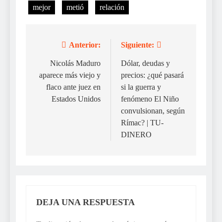
mejor
metió
relación
Anterior:
Siguiente:
Navegación
de
Nicolás Maduro
Dólar, deudas y
aparece más viejo y
precios: ¿qué pasará
entradas
flaco ante juez en
si la guerra y
Estados Unidos
fenómeno El Niño
convulsionan, según
Rímac? | TU-
DINERO
DEJA UNA RESPUESTA