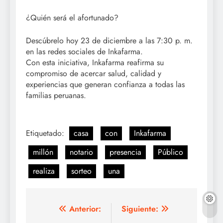
¿Quién será el afortunado?
Descúbrelo hoy 23 de diciembre a las 7:30 p. m.
en las redes sociales de Inkafarma.
Con esta iniciativa, Inkafarma reafirma su
compromiso de acercar salud, calidad y
experiencias que generan confianza a todas las
familias peruanas.
Etiquetado:
casa
con
Inkafarma
millón
notario
presencia
Público
realiza
sorteo
una
Navegación
Anterior:
Siguiente: