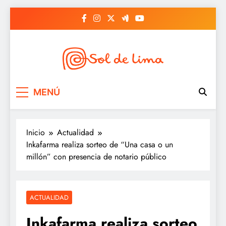
Saltar
al
contenido
Sol de lima
MENÚ
Inicio
Actualidad
Inkafarma realiza sorteo de “Una casa o un
millón” con presencia de notario público
ACTUALIDAD
Inkafarma realiza sorteo