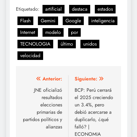
Etiquetado:
artificial
destaca
estados
Flash
Gemini
Google
inteligencia
Internet
modelo
por
TECNOLOGIA
último
unidos
velocidad
Navegación
Anterior:
Siguiente:
de
JNE oficializó
BCP: Perú cerrará
resultados
el 2025 creciendo
entradas
elecciones
un 3.4%, pero
primarias de
debió acercarse a
partidos políticos y
duplicarlo, ¿qué
alianzas
falló? |
ECONOMIA