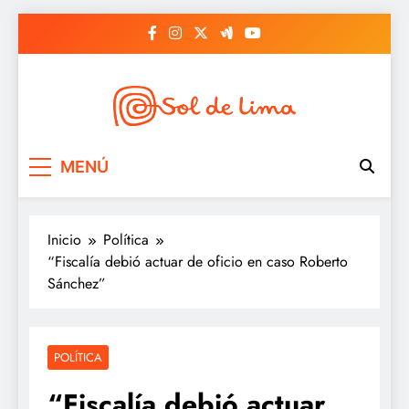
Saltar
al
contenido
Sol de lima
MENÚ
Inicio
Política
“Fiscalía debió actuar de oficio en caso Roberto
Sánchez”
POLÍTICA
“Fiscalía debió actuar