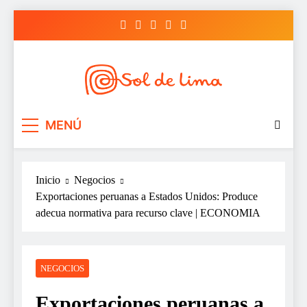
Saltar
al
contenido
Sol de lima
MENÚ
Inicio
Negocios
Exportaciones peruanas a Estados Unidos: Produce
adecua normativa para recurso clave | ECONOMIA
NEGOCIOS
Exportaciones peruanas a