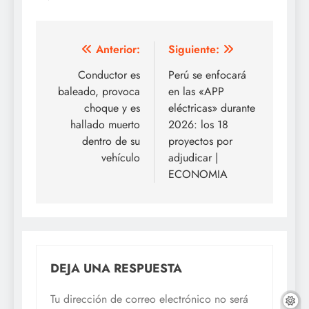
Navegación
Anterior:
Siguiente:
de
Conductor es
Perú se enfocará
baleado, provoca
en las «APP
entradas
choque y es
eléctricas» durante
hallado muerto
2026: los 18
dentro de su
proyectos por
vehículo
adjudicar |
ECONOMIA
DEJA UNA RESPUESTA
Tu dirección de correo electrónico no será