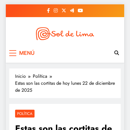
Saltar
al
contenido
Sol de lima
MENÚ
Inicio
Política
Estas son las cortitas de hoy lunes 22 de diciembre
de 2025
POLÍTICA
Estas son las cortitas de