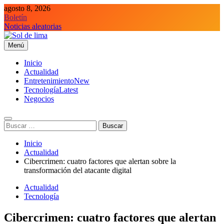
Saltar
agosto 8, 2026
al
Boletín
contenido
Noticias aleatorias
Menú
Sol de lima
Inicio
Actualidad
Entretenimiento
New
Tecnología
Latest
Negocios
Buscar:
Inicio
Actualidad
Cibercrimen: cuatro factores que alertan sobre la
transformación del atacante digital
Actualidad
Tecnología
Cibercrimen: cuatro factores que alertan