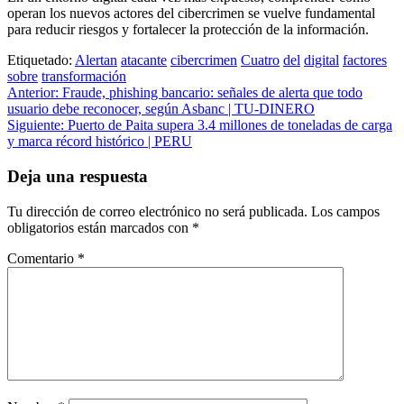
operan los nuevos actores del cibercrimen se vuelve fundamental
para reducir riesgos y fortalecer la protección de la información.
Etiquetado:
Alertan
atacante
cibercrimen
Cuatro
del
digital
factores
sobre
transformación
Navegación
Anterior:
Fraude, phishing bancario: señales de alerta que todo
usuario debe reconocer, según Asbanc | TU-DINERO
de
Siguiente:
Puerto de Paita supera 3.4 millones de toneladas de carga
entradas
y marca récord histórico | PERU
Deja una respuesta
Tu dirección de correo electrónico no será publicada.
Los campos
obligatorios están marcados con
*
Comentario
*