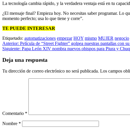
La tecnología cambia rápido, y la verdadera ventaja está en tu capaci
¿El mensaje final? Empieza hoy. No necesitas saber programar. Lo qu
momento perfecto; usa lo que tiene y corre”.
TE PUEDE INTERESAR
Etiquetado:
automatizaciones
empezar
HOY
mismo
MUJER
negocio
Navegación
Anterior:
Película de “Street Fighter” golpea nuestras pantallas con
Siguiente:
Papa León XIV nombra nuevos obispos para Piura y Chu
de
entradas
Deja una respuesta
Tu dirección de correo electrónico no será publicada.
Los campos obli
Comentario
*
Nombre
*