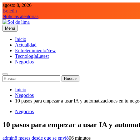
Saltar
agosto 8, 2026
al
Boletín
contenido
Noticias aleatorias
Menú
Sol de lima
Inicio
Actualidad
Entretenimiento
New
Tecnología
Latest
Negocios
Buscar:
Inicio
Negocios
10 pasos para empezar a usar IA y automatizaciones en tu
Negocios
10 pasos para empezar a usar IA y auto
admin
8 meses desde que se envió
0
6 minutos