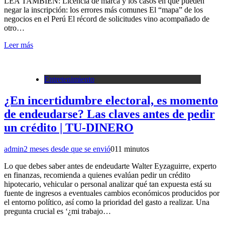
LEA TAMBIÉN: Licencia de marca y los casos en que pueden
negar la inscripción: los errores más comunes El “mapa” de los
negocios en el Perú El récord de solicitudes vino acompañado de
otro…
Leer más
Entretenimiento
¿En incertidumbre electoral, es momento
de endeudarse? Las claves antes de pedir
un crédito | TU-DINERO
admin
2 meses desde que se envió
0
11 minutos
Lo que debes saber antes de endeudarte Walter Eyzaguirre, experto
en finanzas, recomienda a quienes evalúan pedir un crédito
hipotecario, vehicular o personal analizar qué tan expuesta está su
fuente de ingresos a eventuales cambios económicos producidos por
el entorno político, así como la prioridad del gasto a realizar. Una
pregunta crucial es ‘¿mi trabajo…