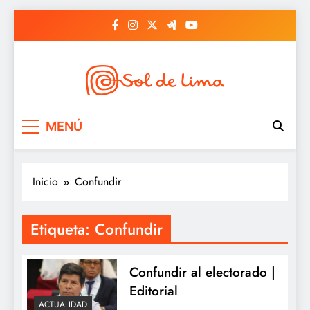
Saltar
al
contenido
Sol de lima
MENÚ
Inicio
Confundir
Etiqueta:
Confundir
Confundir al electorado |
Editorial
ACTUALIDAD