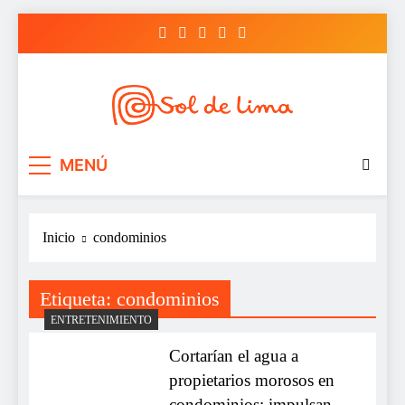
Saltar
al
contenido
Sol de lima
MENÚ
Inicio
condominios
Etiqueta:
condominios
ENTRETENIMIENTO
Cortarían el agua a
propietarios morosos en
condominios: impulsan