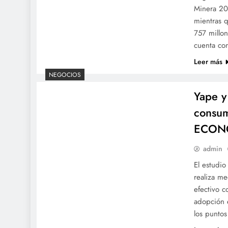
Minera 20
mientras q
757 millon
cuenta co
Leer más
NEGOCIOS
Yape y
consum
ECON
admin
El estudio
realiza me
efectivo c
adopción 
los punto