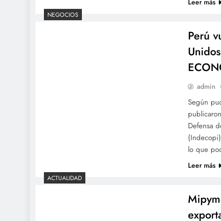
Leer más
NEGOCIOS
Perú v
Unidos
ECON
admin
Según pud
publicaron
Defensa de
(Indecopi
lo que po
Leer más
ACTUALIDAD
Mipyme
export