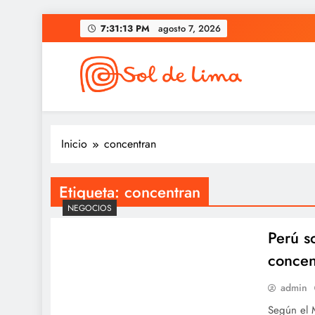
Saltar
7:31:13 PM
agosto 7, 2026
al
contenido
Sol de lima
Inicio
concentran
Etiqueta:
concentran
NEGOCIOS
Perú s
concen
admin
Según el M