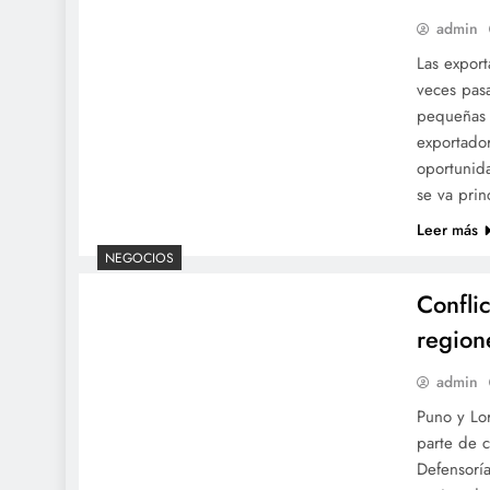
admin
Las expor
veces pas
pequeñas 
exportador
oportunida
se va pri
Leer más
NEGOCIOS
Confli
region
admin
Puno y Lor
parte de c
Defensoría