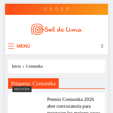
Saltar
al
contenido
Sol de lima
MENÚ
Inicio
Comunika
Etiqueta:
Comunika
NEGOCIOS
Premio Comunika 2026
abre convocatoria para
reconocer los mejores casos