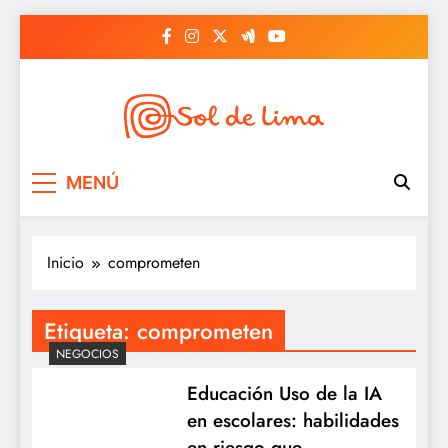
Saltar
al
contenido
Sol de lima
MENÚ
Inicio
comprometen
Etiqueta:
comprometen
NEGOCIOS
Educación Uso de la IA
en escolares: habilidades
en riesgo que