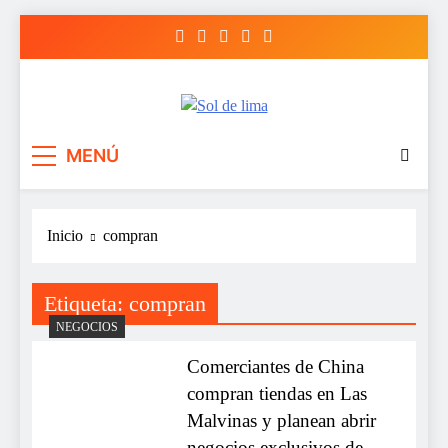
Saltar
al
contenido
Sol de lima
MENÚ
Inicio
compran
Etiqueta:
compran
NEGOCIOS
Comerciantes de China
compran tiendas en Las
Malvinas y planean abrir
negocios exclusivos de