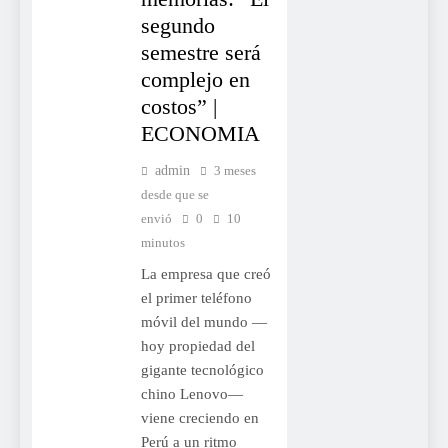
segundo
semestre será
complejo en
costos” |
ECONOMIA
admin
3 meses
desde que se
envió
0
10
minutos
La empresa que creó
el primer teléfono
móvil del mundo —
hoy propiedad del
gigante tecnológico
chino Lenovo—
viene creciendo en
Perú a un ritmo