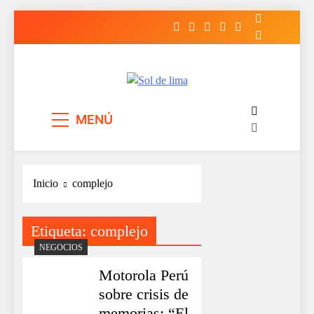
Saltar
al
contenido
Sol de lima
MENÚ
Inicio
complejo
Etiqueta:
complejo
NEGOCIOS
Motorola Perú
sobre crisis de
memorias: “El