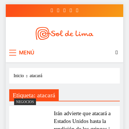
Saltar
al
contenido
Sol de lima
MENÚ
Inicio
atacará
Etiqueta:
atacará
NEGOCIOS
Irán advierte que atacará a
Estados Unidos hasta la
rendición de los gringos |