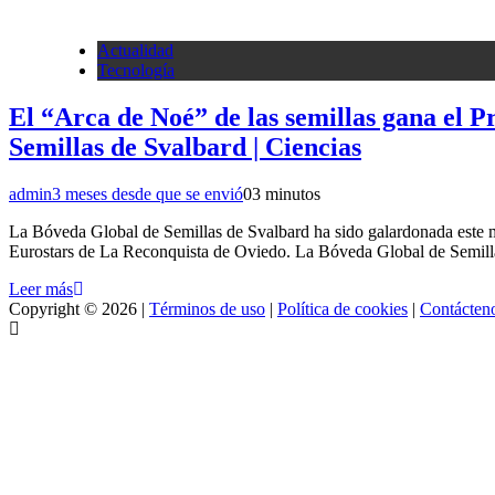
Actualidad
Tecnología
El “Arca de Noé” de las semillas gana el 
Semillas de Svalbard | Ciencias
admin
3 meses desde que se envió
0
3 minutos
La Bóveda Global de Semillas de Svalbard ha sido galardonada este mié
Eurostars de La Reconquista de Oviedo. La Bóveda Global de Semilla
Leer más
Copyright © 2026 |
Términos de uso
|
Política de cookies
|
Contácten