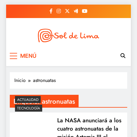
Saltar
al
contenido
Sol de lima
MENÚ
Inicio
astronuatas
Etiqueta:
astronuatas
ACTUALIDAD
TECNOLOGÍA
La NASA anunciará a los
cuatro astronuatas de la
misión Artemis III el