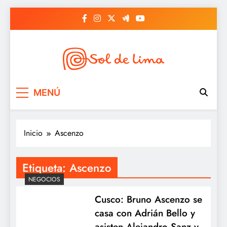
Saltar
al
contenido
Sol de lima
MENÚ
Inicio
Ascenzo
Etiqueta:
Ascenzo
NEGOCIOS
Cusco: Bruno Ascenzo se
casa con Adrián Bello y
asisten Alejandro Sanz y