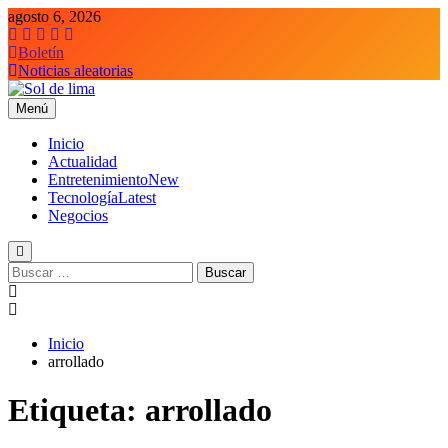
Saltar
agosto 6, 2026
al
contenido
Boletín
Noticias aleatorias
Menú
Sol de lima
Inicio
Actualidad
Entretenimiento
New
Tecnología
Latest
Negocios
Buscar:
Inicio
arrollado
Etiqueta:
arrollado