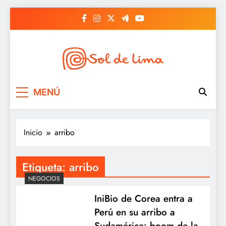
Saltar
al
contenido
Sol de lima
MENÚ
Inicio
arribo
Etiqueta:
arribo
NEGOCIOS
IniBio de Corea entra a
Perú en su arribo a
Sudamérica: boom de la