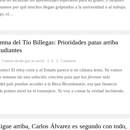
ria no alcanzan los aprendizajes esperados para su grado, y después
tamos por qué muchos llegan golpeados a la universidad o al trabajo.
go, el…
mna del Tío Billegas: Prioridades patas arriba
tudiantes
3 meses desde que se envió
0
2 minutos
brino! El reloj corre y el Estado parece ir en cámara lenta. Ya vamos
 semana sin una solución concreta para que los jóvenes más
 del país puedan acceder a la Beca Bicentenario, esa que financia
de primer nivel en el extranjero. Te voy a contar la verdad incómoda.
igue arriba, Carlos Álvarez es segundo con todo,