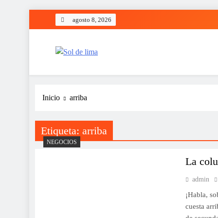
Saltar
agosto 8, 2026
al
contenido
Sol de lima
Inicio
arriba
Etiqueta:
arriba
NEGOCIOS
La colu
admin
¡Habla, so
cuesta arr