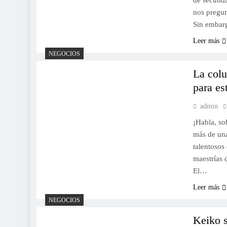
de secunda
nos pregun
Sin embar
Leer más
NEGOCIOS
La colu
para es
admin
¡Habla, so
más de una
talentosos
maestrías 
El…
Leer más
NEGOCIOS
Keiko s