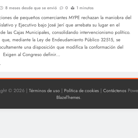
8 meses desde que se envió
0
1 minutos
aciones de pequeños comerciantes MYPE rechazan la maniobra del
slativo y Ejecutivo bajo José Jerí que arrebata su lugar en el
 de las Cajas Municipales, consolidando intervencionismo político.
 que, mediante la Ley de Endeudamiento Público 32515, se
ocultamente una disposición que modifica la conformación del
o. Exigen al Congreso definir…
ight © 2026 |
|
|
Powe
Términos de uso
Política de cookies
Contáctenos
.
BlazeThemes