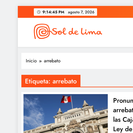
Saltar
9:14:45 PM
agosto 7, 2026
al
contenido
Sol de lima
Inicio
arrebato
Etiqueta:
arrebato
Pronun
arreba
las Ca
Ley de