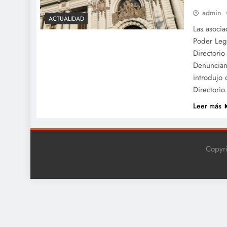
admin
ACTUALIDAD
Las asoci
Poder Legi
Directorio
Denuncian
introdujo 
Directori
Leer más
Copyr