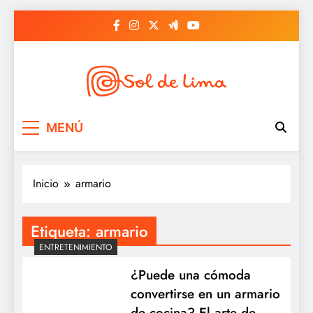
Saltar
al
contenido
Sol de lima
MENÚ
Inicio
armario
Etiqueta:
armario
ENTRETENIMIENTO
¿Puede una cómoda
convertirse en un armario
de cocina? El arte de