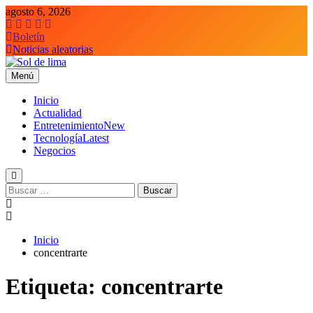
Saltar
agosto 6, 2026
al
contenido
Boletín
Noticias aleatorias
Menú
Sol de lima
Inicio
Actualidad
Entretenimiento
New
Tecnología
Latest
Negocios
Buscar:
Inicio
concentrarte
Etiqueta:
concentrarte