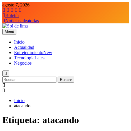
Saltar
agosto 7, 2026
al
contenido
Boletín
Noticias aleatorias
Menú
Sol de lima
Inicio
Actualidad
Entretenimiento
New
Tecnología
Latest
Negocios
Buscar:
Inicio
atacando
Etiqueta:
atacando