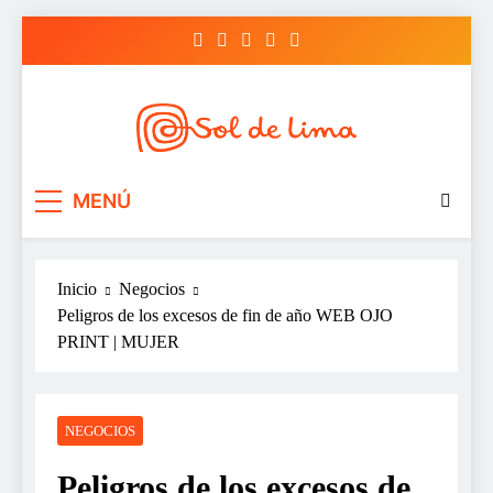
Saltar
al
contenido
Sol de lima
MENÚ
Inicio
Negocios
Peligros de los excesos de fin de año WEB OJO
PRINT | MUJER
NEGOCIOS
Peligros de los excesos de