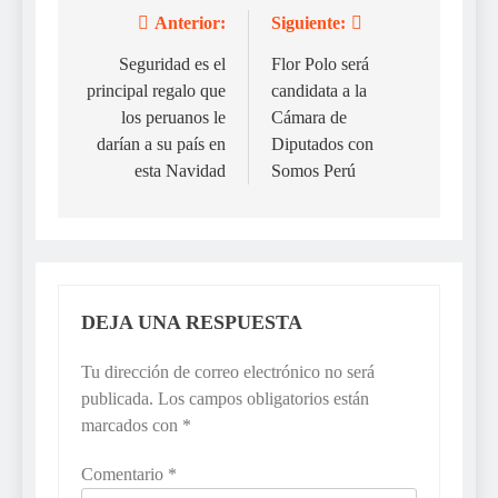
Anterior:
Siguiente:
Navegación
de
Seguridad es el
Flor Polo será
principal regalo que
candidata a la
entradas
los peruanos le
Cámara de
darían a su país en
Diputados con
esta Navidad
Somos Perú
DEJA UNA RESPUESTA
Tu dirección de correo electrónico no será
publicada.
Los campos obligatorios están
marcados con
*
Comentario
*