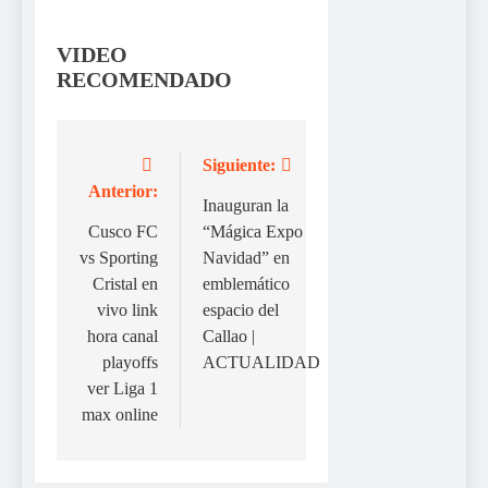
VIDEO
RECOMENDADO
Siguiente:
Navegación
Anterior:
de
Inauguran la
Cusco FC
“Mágica Expo
entradas
vs Sporting
Navidad” en
Cristal en
emblemático
vivo link
espacio del
hora canal
Callao |
playoffs
ACTUALIDAD
ver Liga 1
max online