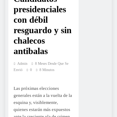
presidenciales
con débil
resguardo y sin
chalecos
antibalas
Admin
8 Meses Desde Que Se
Envió
0
8 Minutos
Las próximas elecciones
generales están a la vuelta de la
esquina y, visiblemente,
quienes estarán más expuestos
ante la creciente ola de crimen